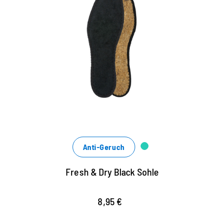
Hygienische Einlegesohle,
schwarz
schwarze Hygienesohle aus Baumwoll-
Frottee und luftiger Kokosfaser
waschbar bis 30 Grad
sorgt für ein gutes Schuhklima
Anti-Geruch
Fresh & Dry Black Sohle
8,95 €