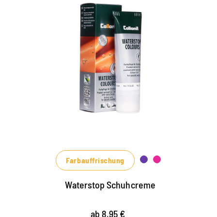
Farbige Pflege- und
Imprägniercreme
pflegt alle Glattleder und HighTech-
Materialien mit Imprägnier-Effekt
nährt das Leder, hält es strapazierfähig
in vielen Farbtönen, von klassischem
Schwarz und Braun bis zu modischen Blau-,
Grün- und Rottönen erhältlich
Farbauffrischung
Waterstop Schuhcreme
ab 8,95 €