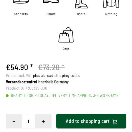
Sneakers
Shoes
Boots
Clothing
Bags
€54.90 *
€73.20 *
Prices incl. VAT
plus abroad shipping costs
Versandkostenfrei
innerhalb Germany
ProductID:
73053291000
READY TO SHIP TODAY, DELIVERY TIME APPROX. 3-5 WORKDAYS
-
+
Add to
shopping cart