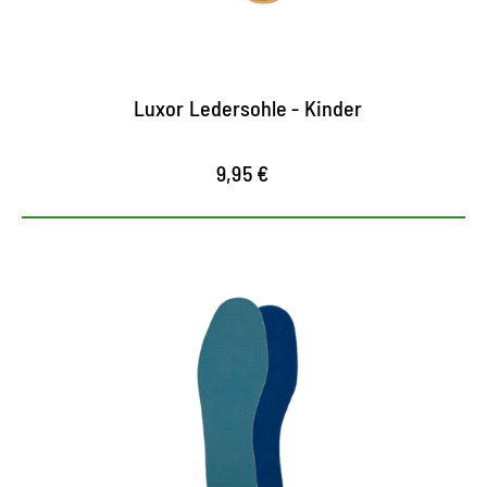
Luxor Ledersohle - Kinder
9,95 €
Ultradünne Vliessohle für
frische Füße
optimale Feuchtigkeitsaufnahme