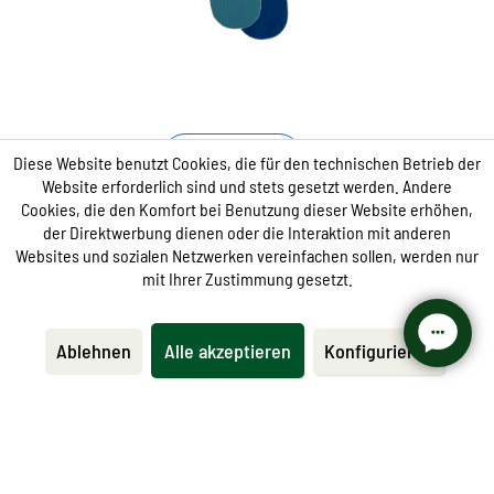
mit hygienisch frischen Duft
sorgt für ein optimales Schuhklima
Anti-Geruch
Diese Website benutzt Cookies, die für den technischen Betrieb der
Website erforderlich sind und stets gesetzt werden. Andere
Cookies, die den Komfort bei Benutzung dieser Website erhöhen,
Fast &Fresh Frische Sohle
der Direktwerbung dienen oder die Interaktion mit anderen
Websites und sozialen Netzwerken vereinfachen sollen, werden nur
6,95 €
mit Ihrer Zustimmung gesetzt.
Ablehnen
Alle akzeptieren
Konfigurieren
Wohlfühl-Sohle mit Aloe Vera