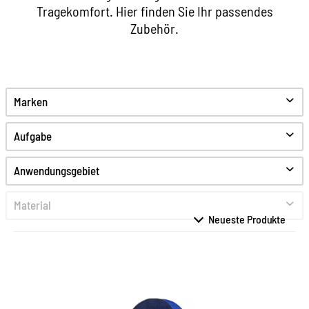
Tragekomfort. Hier finden Sie Ihr passendes
Zubehör.
Marken
Aufgabe
Reinigen
Anwendungsgebiet
Pflegen
Schützen
Material
Anti-Geruch
Feines Glattleder
Hygiene
Fettleder
Glattleder
High-Tex
Kunststoff