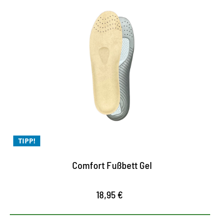
Comfort Fußbett Gel für
perfektes Tragegefühl
sorgt dank spezieller Fersen- und Ballenpolster
für optimale Dämpfung.
das geformte Komfort- Fußbett optimiert den
Halt im Schuh
TIPP!
entlastet und entspannt die Füße
Comfort Fußbett Gel
18,95 €