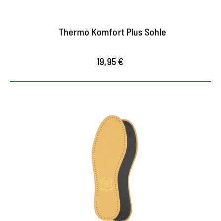
Wärmeverlust
Thermo Komfort Plus Sohle
19,95 €
Die hochwertige Luxor Ledersohle ausgestattet mit
einem polsternden Latex-Schaum und Aktivkohle-
Filter sorgt für maximalen Tragekomfort und gleichzeig
angenehme Frische in allen Kinderschuhen.