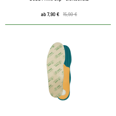
ab 7,90 €
15,90 €
Natürlich gepflegte Füße
Softe Mikrofaser-Oberfläche mit Aloe Vera sorgt
für hohen Tragekomfort
Pflanzen-Extrakt bindet Feuchtigkeit
Barfuss zu verwenden - pflegt die Haut Ihrer Füße