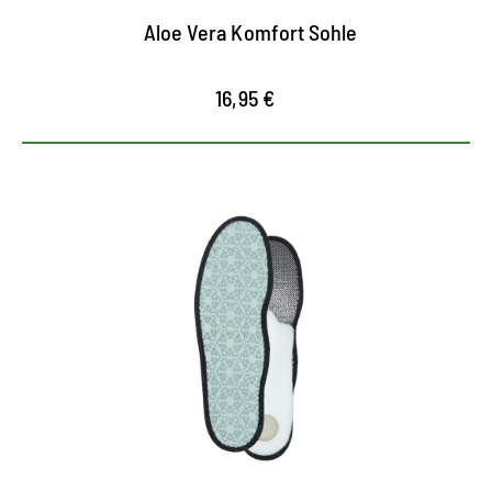
Aloe Vera Komfort Sohle
16,95 €
Maximaler Kälteschutz
Lässt die Kälte draußen und hält Füße wohlig
warm
Lauffläche aus reinem Fleece sorgt für
angenehme Wärme
Latex Schaum und Alu Schicht isoliert gegen