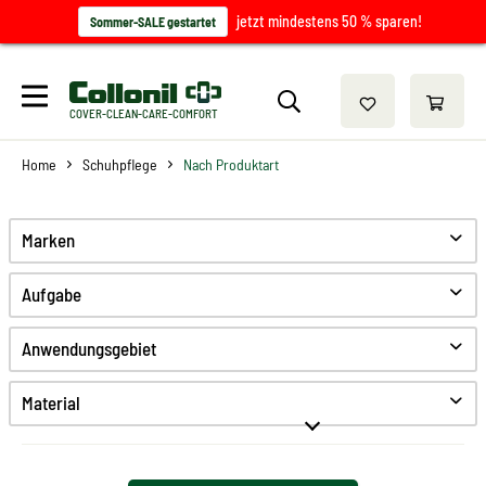
jetzt mindestens 50 % sparen!
Sommer-SALE gestartet
COVER-CLEAN-CARE-COMFORT
Home
Schuhpflege
Nach Produktart
Marken
Aufgabe
Reinigen
Anwendungsgebiet
Pflegen
Schützen
Material
Anti-Geruch
Glattleder
Farbauffrischung
Feines Glattleder
Hygiene