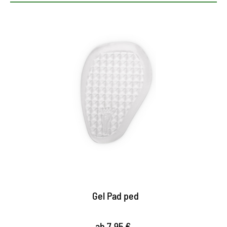
Selbstklebende Gel-Pads für
HighHeels
polstert den Vorfuß, sorgt für ein angenehmes
Gehen in hohen Schuhen
dämpft den Auftritt
bietet festen Halt durch besondere Oberfläche
Gel Pad ped
ab 7,95 €