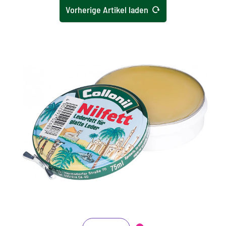
Vorherige Artikel laden
Fettleder
Glattleder
High-Tex
Kunststoff
Lackleder
Synthetik
Textil
Pflegendes Lederfett
Wildleder
festes Lederöl zur intensiven Pflege derber
Glattleder
pflegt glattes und genarbtes Leder geschmeidig
und schützt es
Nilfett auf ein Tuch geben, gleichmäßig auftragen