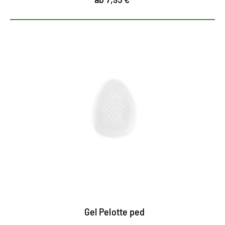
Selbstklebende Gel-Pelotte
entlastet das Quer- und Längsgewölbe des Fußes
trägt nicht auf, deshalb ideal bei wenig Platz im
Schuh
selbstklebend, waschbar und mehrfach
verwendbar
Gel Pelotte ped