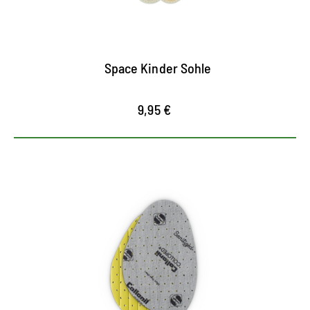
Schwankungen der Körpertemperatur aus
weltraumgestestete Outlast® Fasern speichern
überschüssige Körperwärme und geben sie bei
Bedarf wieder an den Fuß ab
Space Kinder Sohle
9,95 €
Halbsohle aus Latex
bequeme Halbsohle aus Latex-Schaum mit
textiler Oberfläche
durchgehende Perforierung für optimale