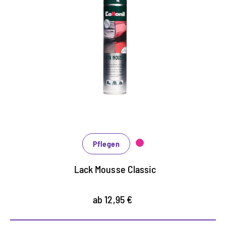
Cremiges Lackpflege-Mousse
schützt und pflegt alle glatten und crushed
Lackleder
mit sorgfältig abgestimmten Inhaltsstoffen
bewahrt den Glanz und die Elastizität des Materials
Pflegen
Lack Mousse Classic
ab 12,95 €