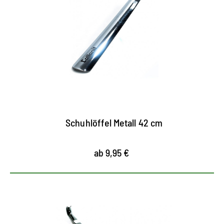
Schuhanzieher für leichten Einstieg in ein langes
Schuhleben
schont die Fersenkappen und Nähte
mit 42 Zentimetern auch bequem im Stehen zu
benutzen
Schuhlöffel Metall 42 cm
ab 9,95 €