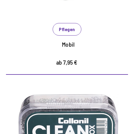
bringt Schuhe im Handumdrehen auf Hochglanz
Pflegen
Mobil
ab 7,95 €
Trockenreiniger für Rauleder
und Textilien