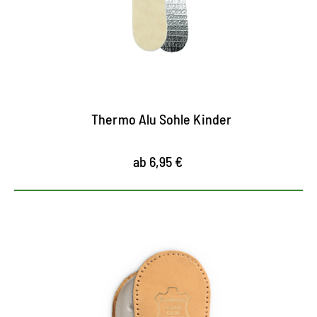
Thermo Alusohle mit Dreischichtaufbau wirkt
auch und vor allem bei extremer Kälte
Alu-Unterschicht wirkt isolierend gegen
Bodenkälte
Wollvlies sorgt für wohlige Wärme im Innenschuh
Thermo Alu Sohle Kinder
ab 6,95 €
Entlastendes Fersenkissen
das Fersenkissen aus pflanzlich gegerbtem Leder