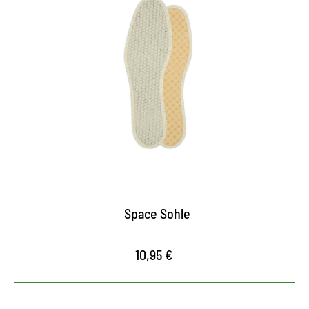
Intelligente Einlegesohle
Einlegesohle mit Weltraumtechnologie für
maximalen Komfort
reagiert aktiv auf Temperaturwechsel, reguliert
die Temperatur im Schuh und gleicht
Schwankungen der Körpertemperatur aus
weltraumgestestete Outlast® Fasern speichern
überschüssige Körperwärme und geben sie bei
Bedarf wieder an den Fuß ab
Space Sohle
10,95 €