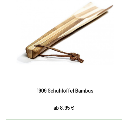
Edler Schuhlöffel
praktisch und handlich
aus ressourcenschonender Bambusholz-
Produktion
schont die Fersenkappe und Nähte des Schuhs
1909 Schuhlöffel Bambus
ab 8,95 €