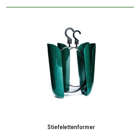
Former für Stiefeletten
geeignet für Stiefeletten mit einer Schaftlänge
bis 18 Zentimetern
mit praktischer Hängevorrichtung, um Falten und
Knicken im Schaft vorzubeugen
aus hygienischen Gründen vom Umtausch
ausgeschlossen
Stiefelettenformer