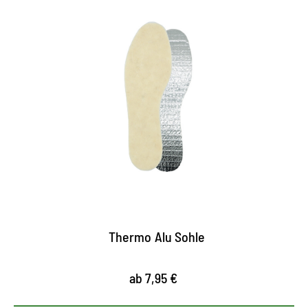
Kälteschutz und
Wärmedämmung
Thermo Alusohle mit Dreischichtaufbau wirkt
auch und vor allem bei extremer Kälte
Alu-Unterschicht wirkt isolierend gegen
Bodenkälte
Wollvlies sorgt für wohlige Wärme im Innenschuh
Thermo Alu Sohle
ab 7,95 €