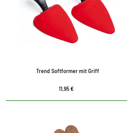
Schaumstoff
Must-have für spitze Damenschuhe
der Spiralformer aus Schaumstoff erhält die
charakteristische Form
glättet Gehfalten sanft
Trend Softformer mit Griff
11,95 €