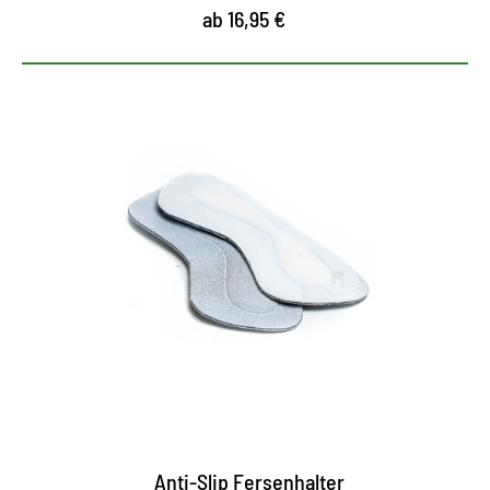
ab 16,95 €
Optimaler Halt im Schuh
verhindert das Herausrutschen aus dem Schuh
polstert die Hinterkappe im Schuh
Universalgröße, flexibel und selbstklebend
Anti-Slip Fersenhalter