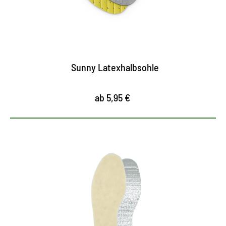
Luftzirkulation
flexibel und elastisch für Bewegungsfreiheit und
Kräftigung der Fußmuskulatur
Sunny Latexhalbsohle
ab 5,95 €
Kälteschutz und
Wärmedämmung