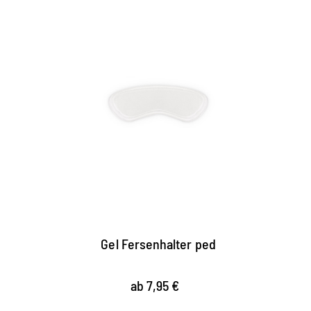
Gel-Fersenhalter für einen
sicheren Stand
selbstklebende Gel-Polster für die Fersen
verhindern Herausrutschen
bieten den Fersen sicheren Halt, besonders
geeignet bei schmalen Fersen
Gel Fersenhalter ped
ab 7,95 €