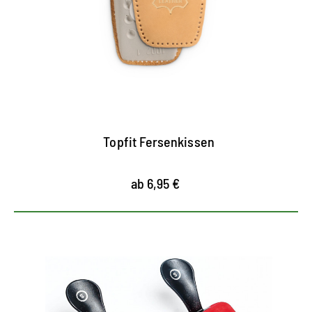
polstert sanft und kann Fersenschmerzen
vorbeugen und lindern
enthält Latex-Schaum für einen dämpfenden
Effekt
entlastet den Fuß maximal durch
Auftrittsdämpfung
Topfit Fersenkissen
ab 6,95 €
Schuhspanner aus