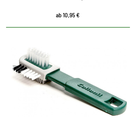
ab 10,95 €
Trockenreinigung für Rauleder
Spezialbürste mit Perlonborsten für Rauleder
der effektive, erste Schritt der Trockenreinigung
richtet die Fasern von Rauleder wieder auf