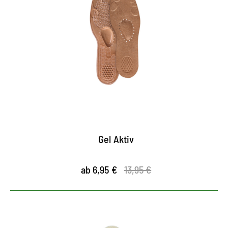
Wohlfühl-Sohle
Gel-Applikationen auf der Sohle sorgen für eine
optimale Stoßdämpfung
hoher Tragekomfort duch hautfreundliches,
feuchtigkeitsabsorbierendes Obermaterial
sehr gute Luft- und Feuchtigkeitszirkulation
Gel Aktiv
ab 6,95 €
13,95 €