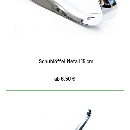
15 Zentimetern Schuhanzieher; unentbehrlich für
einen schnellen Einstieg in den Schuh
schont Fersenkappe und Nähte
aus Metall, besonders strapazierfähig
Schuhlöffel Metall 15 cm
ab 6,50 €
Stabiler Schuhlöffel