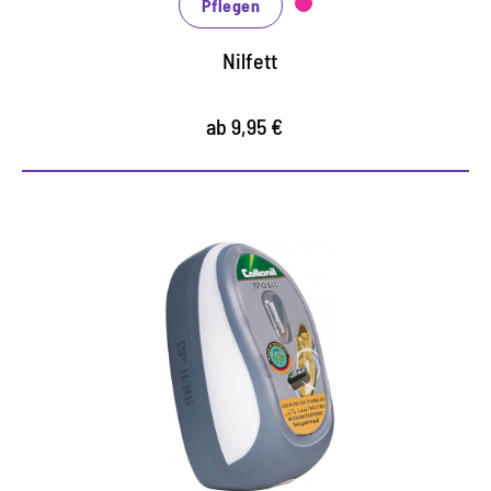
Pflegen
Nilfett
ab 9,95 €
Experte für einen guten
Eindruck
der Schwamm sorgt für Glanz auf Glattleder und
glatten Synthetikmaterialien
gesättigt mit pflegenden Inhaltsstoffen